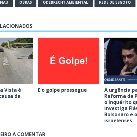
ENAU
OBRAS
ODEBRECHT AMBIENTAL
REDE DE ESGOTO
ELACIONADOS
a Vista é
E o golpe prossegue
A urgência p
causa da
Reforma da P
o inquérito q
investiga Flá
Bolsonaro e o
israelenses
MEIRO A COMENTAR