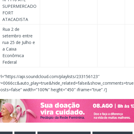
SUPERMERCADO
FORT
ATACADISTA
Rua 2 de
setembro entre
rua 25 de Julho e
a Caixa
Econômica
Federal
l=”https://api.soundcloud.com/playlists/233156123″
r=0066cc&auto_play=true&hide_related=false&show_comments=tru
sts=false” width=”100%” height=”450″ iframe=”true” /]