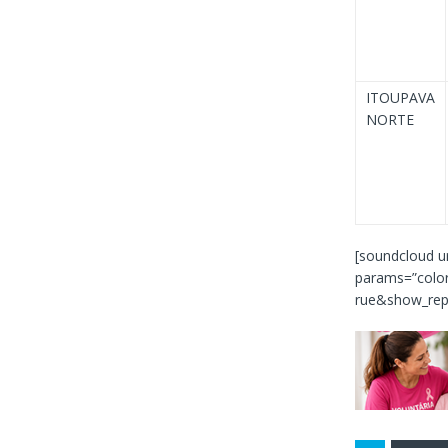
ITOUPAVA
NORTE
[soundcloud ur
params=”colo
rue&show_repo