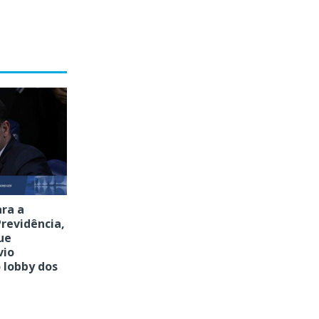
ara a
revidência,
ue
vio
 lobby dos