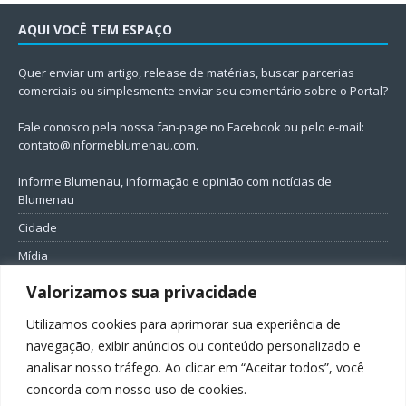
AQUI VOCÊ TEM ESPAÇO
Quer enviar um artigo, release de matérias, buscar parcerias
comerciais ou simplesmente enviar seu comentário sobre o Portal?
Fale conosco pela nossa fan-page no Facebook ou pelo e-mail:
contato@informeblumenau.com
.
Informe Blumenau, informação e opinião com notícias de
Blumenau
Cidade
Mídia
Entretenimento
Valorizamos sua privacidade
Geral
Utilizamos cookies para aprimorar sua experiência de
Política
navegação, exibir anúncios ou conteúdo personalizado e
analisar nosso tráfego. Ao clicar em “Aceitar todos”, você
FIQUE CONECTADO
concorda com nosso uso de cookies.