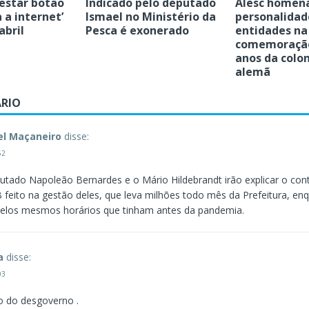
testar botão
Indicado pelo deputado
Alesc homen
 a internet’
Ismael no Ministério da
personalidad
abril
Pesca é exonerado
entidades na
comemoração
anos da colo
alemã
RIO
el Maçaneiro
disse:
52
tado Napoleão Bernardes e o Mário Hildebrandt irão explicar o con
eito na gestão deles, que leva milhões todo mês da Prefeitura, enq
elos mesmos horários que tinham antes da pandemia.
a
disse:
03
o do desgoverno .