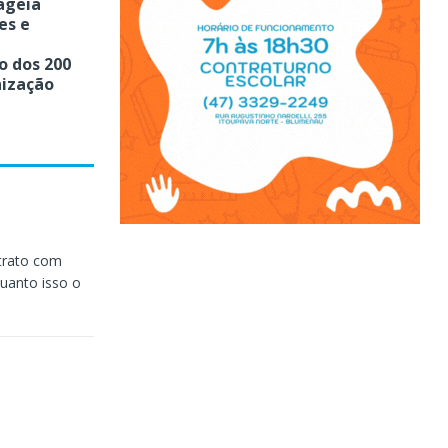
ageia
es e
 dos 200
nização
trato com
uanto isso o