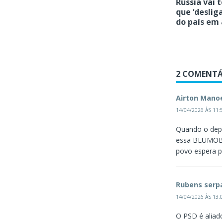
Rússia vai 
que ‘desliga
do país em 
2 COMENTÁ
Airton Mano
14/04/2026 ÀS 11:
Quando o depu
essa BLUMOB f
povo espera p
Rubens serp
14/04/2026 ÀS 13:
O PSD é aliad