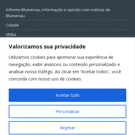
Informe Blumenau, informação e opinião com notícias de
Blumenau
Cidade
Mídia
Entretenimento
Valorizamos sua privacidade
Geral
Utilizamos cookies para aprimorar sua experiência de
Política
navegação, exibir anúncios ou conteúdo personalizado e
analisar nosso tráfego. Ao clicar em “Aceitar todos”, você
FIQUE CONECTADO
concorda com nosso uso de cookies.
Aceitar tudo
Personalizar
Todos os direitos reservados ao Informe Blumenau
Rejeitar