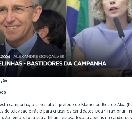
ução
oco
 desta campanha, o candidato a prefeito de Blumenau Ricardo Alba 
s de televisão e rádio para criticar os candidatos Odair Tramontin 
). Até então, toda sua artilharia estava focada apenas na candidatur