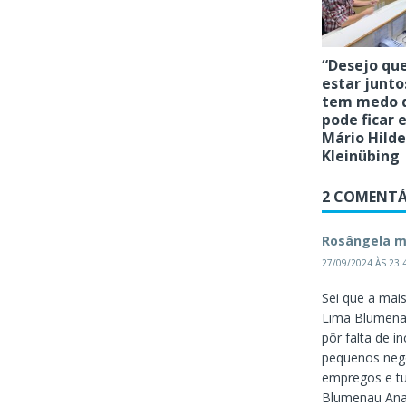
“Desejo qu
estar junt
tem medo d
pode ficar 
Mário Hild
Kleinübing
2 COMENTÁ
Rosângela m
27/09/2024 ÀS 23:
Sei que a mai
Lima Blumena
pôr falta de 
pequenos negó
empregos e tu
Blumenau Ana 