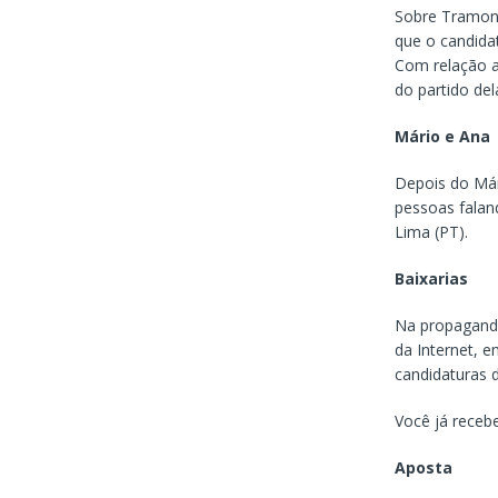
Sobre Tramont
que o candida
Com relação a
do partido del
Mário e Ana
Depois do Már
pessoas falan
Lima (PT).
Baixarias
Na propaganda
da Internet, 
candidaturas d
Você já receb
Aposta