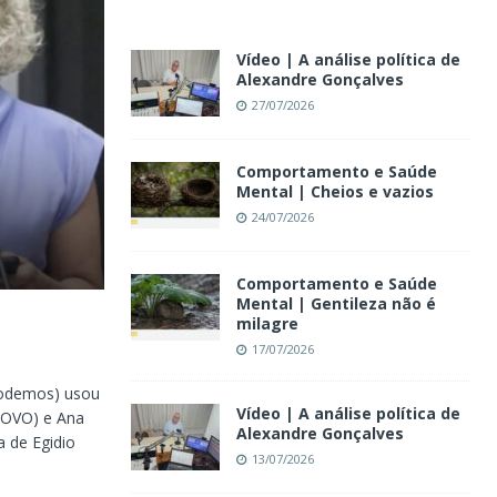
Vídeo | A análise política de
Alexandre Gonçalves
27/07/2026
Comportamento e Saúde
Mental | Cheios e vazios
24/07/2026
Comportamento e Saúde
Mental | Gentileza não é
milagre
17/07/2026
(Podemos) usou
Vídeo | A análise política de
(NOVO) e Ana
Alexandre Gonçalves
a de Egidio
13/07/2026