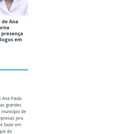
i de Ana
orna
a presença
ólogos em
é Ana Paula
as grandes
 município de
presas jera
ue fazer em
que da