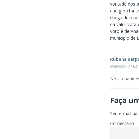
vontade dos t
que gera turi
chega de mach
da valor vota
voto é de Ana
município de 
Rubens serp
29/09/2024 ÀS 8:2
Nossa bandeir
Faça u
Seu e-mail não
Comentário