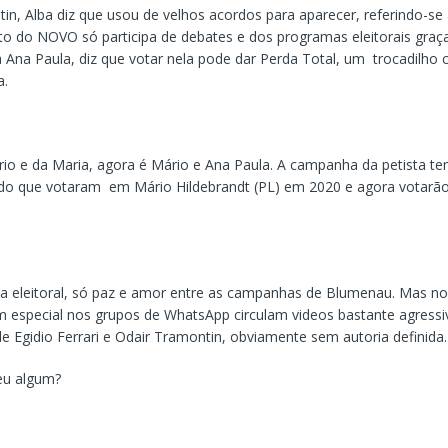
in, Alba diz que usou de velhos acordos para aparecer, referindo-se 
to do NOVO só participa de debates e dos programas eleitorais graç
 Ana Paula, diz que votar nela pode dar Perda Total, um trocadilh
a.
io e da Maria, agora é Mário e Ana Paula. A campanha da petista t
do que votaram em Mário Hildebrandt (PL) em 2020 e agora votarão
 eleitoral, só paz e amor entre as campanhas de Blumenau. Mas no
em especial nos grupos de WhatsApp circulam videos bastante agressi
e Egidio Ferrari e Odair Tramontin, obviamente sem autoria definida.
eu algum?