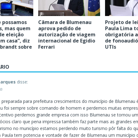
e possamos
Câmara de Blumenau
Projeto de le
os, mas quem
aprova pedido de
Paula Lima t
e eleição
autorização de viagem
obrigatória 
em casa”, diz
internacional de Egidio
de fonoaudi
ebrandt sobre
Ferrari
UTIs
RIO
arques
disse:
43
s preparada para prefeitura crescimentos do município de Blumenau 
u foi sempre sobre comando de homem e perdemos muitas empres
incentivo perdemos grande empresa com isso Blumenau se tornou um
cios claro que pena impressa também faz parte mais as grandes em
rismo no município estamos perdendo muito turismo pôr falta do q
Paula tem potencia e vontade de fazer de Blumenau um município 