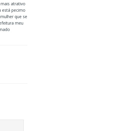
mais atrativo
u está pecimo
 mulher que se
efeitura meu
amado