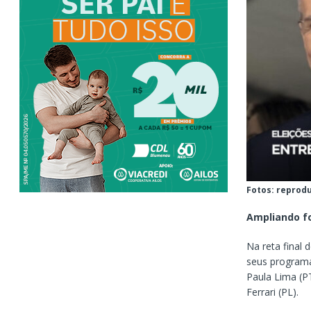
Fotos: reprod
Ampliando f
Na reta final
seus programa
Paula Lima (PT
Ferrari (PL).