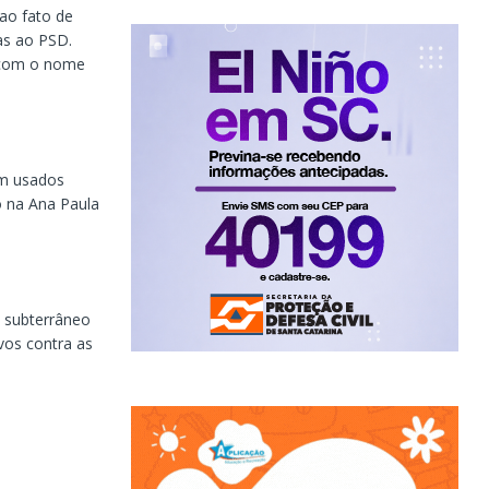
ao fato de
as ao PSD.
o com o nome
em usados
 na Ana Paula
 subterrâneo
vos contra as