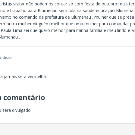
uristas visitar não podemos contar só com festa de outubro mais ter 
smo e trabalho para Blumenau sem fala na saúde educação Blumena
ismo no comando da prefeitura de Blumenau . mulher que se presa
 em outra mulher ninguém melhor que uma mulher para comandar pr
 Paula Lima sei que quero melhor para minha família e meu lindo e 
Blumenau .
a
disse:
1
a jamais será vermelha.
m comentário
 será divulgado.