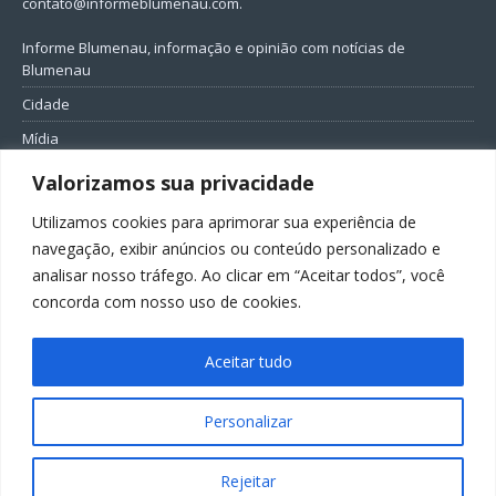
contato@informeblumenau.com
.
Informe Blumenau, informação e opinião com notícias de
Blumenau
Cidade
Mídia
Entretenimento
Valorizamos sua privacidade
Geral
Utilizamos cookies para aprimorar sua experiência de
Política
navegação, exibir anúncios ou conteúdo personalizado e
analisar nosso tráfego. Ao clicar em “Aceitar todos”, você
FIQUE CONECTADO
concorda com nosso uso de cookies.
Aceitar tudo
Personalizar
Todos os direitos reservados ao Informe Blumenau
Rejeitar