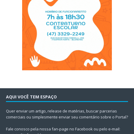
AQUI VOCÊ TEM ESPAÇO
Quer enviar um artigo, release de matérias, buscar parcerias
comerciais ou simplesmente enviar seu comentário sobre o Portal?
Fale conosco pela nossa fan-page no Facebook ou pelo e-mail: