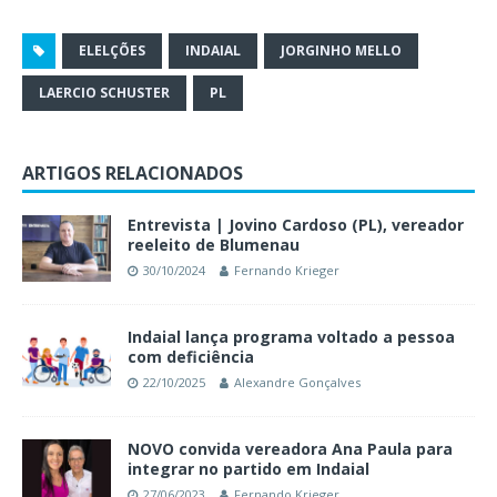
ELELÇÕES
INDAIAL
JORGINHO MELLO
LAERCIO SCHUSTER
PL
ARTIGOS RELACIONADOS
Entrevista | Jovino Cardoso (PL), vereador
reeleito de Blumenau
30/10/2024
Fernando Krieger
Indaial lança programa voltado a pessoa
com deficiência
22/10/2025
Alexandre Gonçalves
NOVO convida vereadora Ana Paula para
integrar no partido em Indaial
27/06/2023
Fernando Krieger