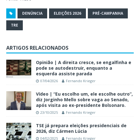
DENÚNCIA
ELEIÇÕES 2026
PRÉ-CAMPANHA
TRE
ARTIGOS RELACIONADOS
Opinião | A direita cresce, se engalfinha e
pode se autodestruir, enquanto a
esquerda assiste parada
07/04/2026
Fernando Krieger
Vídeo | “Eu escolho um, ele escolhe outro”,
diz Jorginho Mello sobre vaga ao Senado,
após visita ao ex-presidente Bolsonaro.
23/10/2025
Fernando Krieger
TSE já prepara eleições presidenciais de
2026, diz Cármen Lúcia
04/02/2025
Fernando Krieger