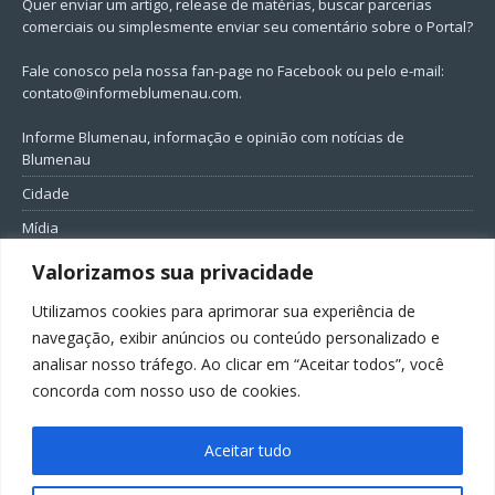
Quer enviar um artigo, release de matérias, buscar parcerias
comerciais ou simplesmente enviar seu comentário sobre o Portal?
Fale conosco pela nossa fan-page no Facebook ou pelo e-mail:
contato@informeblumenau.com
.
Informe Blumenau, informação e opinião com notícias de
Blumenau
Cidade
Mídia
Entretenimento
Valorizamos sua privacidade
Geral
Utilizamos cookies para aprimorar sua experiência de
Política
navegação, exibir anúncios ou conteúdo personalizado e
analisar nosso tráfego. Ao clicar em “Aceitar todos”, você
FIQUE CONECTADO
concorda com nosso uso de cookies.
Aceitar tudo