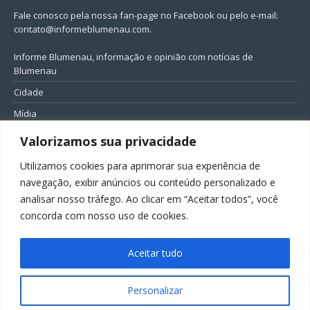
Fale conosco pela nossa fan-page no Facebook ou pelo e-mail:
contato@informeblumenau.com
.
Informe Blumenau, informação e opinião com notícias de
Blumenau
Cidade
Mídia
Entretenimento
Valorizamos sua privacidade
Geral
Utilizamos cookies para aprimorar sua experiência de
Política
navegação, exibir anúncios ou conteúdo personalizado e
analisar nosso tráfego. Ao clicar em “Aceitar todos”, você
FIQUE CONECTADO
concorda com nosso uso de cookies.
Aceitar tudo
Personalizar