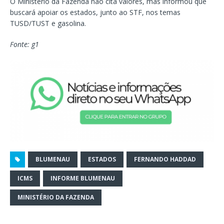
O Ministério da Fazenda não cita valores, mas informou que
buscará apoiar os estados, junto ao STF, nos temas
TUSD/TUST e gasolina.
Fonte: g1
BLUMENAU
ESTADOS
FERNANDO HADDAD
ICMS
INFORME BLUMENAU
MINISTÉRIO DA FAZENDA