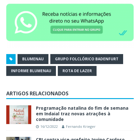
BLUMENAU
GRUPO FOLCLÓRICO BADENFURT
INFORME BLUMENAU
ROTA DE LAZER
ARTIGOS RELACIONADOS
Programação natalina do fim de semana
em Indaial traz novas atrações à
comunidade
16/12/2022
Fernando Krieger
CPI contra vice-prefeito Jovino Cardoso