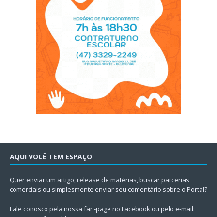
AQUI VOCÊ TEM ESPAÇO
Quer enviar um artigo, release de matérias, buscar parcerias
comerciais ou simplesmente enviar seu comentário sobre o Portal?
Fale conosco pela nossa fan-page no Facebook ou pelo e-mail: