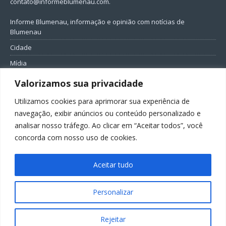
contato@informeblumenau.com
.
Informe Blumenau, informação e opinião com notícias de
Blumenau
Cidade
Mídia
Entretenimento
Valorizamos sua privacidade
Geral
Utilizamos cookies para aprimorar sua experiência de
Política
navegação, exibir anúncios ou conteúdo personalizado e
analisar nosso tráfego. Ao clicar em “Aceitar todos”, você
FIQUE CONECTADO
concorda com nosso uso de cookies.
Aceitar tudo
Personalizar
Todos os direitos reservados ao Informe Blumenau
Rejeitar