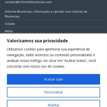
contato@informeblumenau.com
.
Informe Blumenau, informação e opinião com notícias de
Blumenau
Cidade
Mídia
Entretenimento
Valorizamos sua privacidade
Geral
Utilizamos cookies para aprimorar sua experiência de
Política
navegação, exibir anúncios ou conteúdo personalizado e
analisar nosso tráfego. Ao clicar em “Aceitar todos”, você
FIQUE CONECTADO
concorda com nosso uso de cookies.
Aceitar tudo
Personalizar
Todos os direitos reservados ao Informe Blumenau
Rejeitar