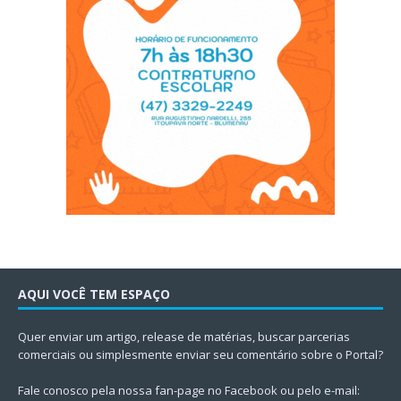
AQUI VOCÊ TEM ESPAÇO
Quer enviar um artigo, release de matérias, buscar parcerias
comerciais ou simplesmente enviar seu comentário sobre o Portal?
Fale conosco pela nossa fan-page no Facebook ou pelo e-mail: