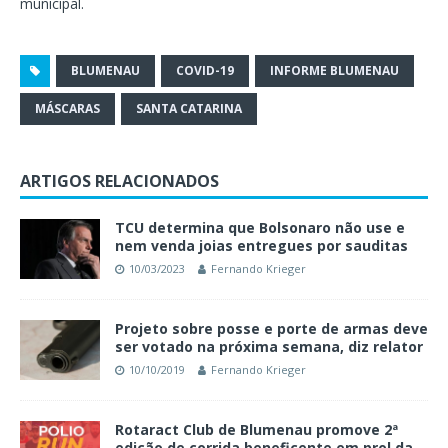
municipal.
BLUMENAU
COVID-19
INFORME BLUMENAU
MÁSCARAS
SANTA CATARINA
ARTIGOS RELACIONADOS
TCU determina que Bolsonaro não use e
nem venda joias entregues por sauditas
10/03/2023
Fernando Krieger
Projeto sobre posse e porte de armas deve
ser votado na próxima semana, diz relator
10/10/2019
Fernando Krieger
Rotaract Club de Blumenau promove 2ª
edição de corrida beneficente em prol da