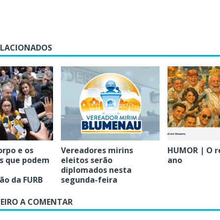
ELACIONADOS
orpo e os
Vereadores mirins
HUMOR | O r
s que podem
eleitos serão
ano
diplomados nesta
ção da FURB
segunda-feira
MEIRO A COMENTAR