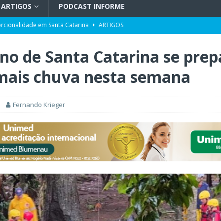
ARTIGOS
PODCAST INFORME
orcionalidade em Santa Catarina
ARTIGOS
do por portos e milho após reuniões em Assunção
POLÍTICA
no de Santa Catarina se prep
uetzenreiter, candidato ao Senado pelo Missão
TV INFORME BLUMENAU
mais chuva nesta semana
para doação de sangue
POLÍTICA
ento da história no Ideb
X. DESTAQUES
Fernando Krieger
r desinformação e uso de inteligência artificial
POLÍTICA