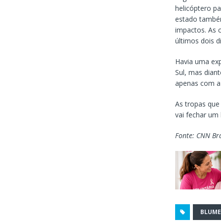
helicóptero pa
estado também
impactos. As 
últimos dois d
Havia uma exp
Sul, mas diant
apenas com a t
As tropas que 
vai fechar um
Fonte: CNN Bra
BLUM