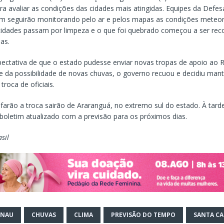
ra avaliar as condições das cidades mais atingidas. Equipes da Defesa
 seguirão monitorando pelo ar e pelos mapas as condições meteor
cidades passam por limpeza e o que foi quebrado começou a ser rec
ias.
ectativa de que o estado pudesse enviar novas tropas de apoio ao 
e da possibilidade de novas chuvas, o governo recuou e decidiu mante
roca de oficiais.
farão a troca sairão de Araranguá, no extremo sul do estado. À tard
 boletim atualizado com a previsão para os próximos dias.
sil
ENAU
CHUVAS
CLIMA
PREVISÃO DO TEMPO
SANTA CA