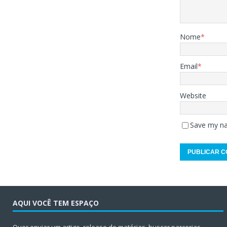
Nome
*
Email
*
Website
Save my na
AQUI VOCÊ TEM ESPAÇO
Quer enviar um artigo, release de matérias, buscar parcerias