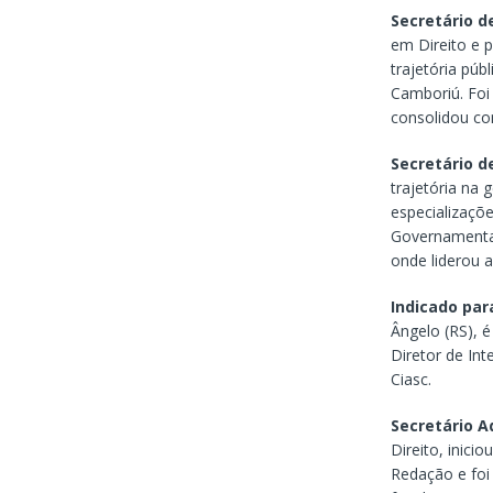
Secretário d
em Direito e p
trajetória púb
Camboriú. Foi
consolidou co
Secretário d
trajetória na
especializaçõ
Governamentai
onde liderou 
Indicado par
Ângelo (RS), é
Diretor de Int
Ciasc.
Secretário A
Direito, inici
Redação e foi