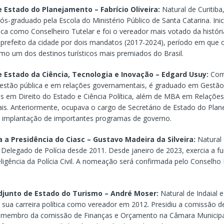
e Estado do Planejamento – Fabrício Oliveira:
Natural de Curitiba
ós-graduado pela Escola do Ministério Público de Santa Catarina. Ini
lica como Conselheiro Tutelar e foi o vereador mais votado da histór
 prefeito da cidade por dois mandatos (2017-2024), período em que o
mo um dos destinos turísticos mais premiados do Brasil.
e Estado da Ciência, Tecnologia e Inovação – Edgard Usuy:
Com 
 gestão pública e em relações governamentais, é graduado em Gestão
es em Direito do Estado e Ciência Política, além de MBA em Relações
s. Anteriormente, ocupava o cargo de Secretário de Estado do Pla
a implantação de importantes programas de governo.
a a Presidência do Ciasc – Gustavo Madeira da Silveira:
Natural 
 Delegado de Polícia desde 2011. Desde janeiro de 2023, exercia a f
eligência da Polícia Civil. A nomeação será confirmada pelo Conselho 
djunto de Estado do Turismo – André Moser:
Natural de Indaial 
ou sua carreira política como vereador em 2012. Presidiu a comissão de
 membro da comissão de Finanças e Orçamento na Câmara Municipa