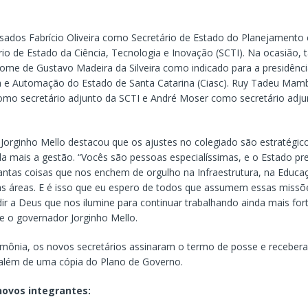
dos Fabrício Oliveira como Secretário de Estado do Planejamento 
io de Estado da Ciência, Tecnologia e Inovação (SCTI). Na ocasião,
ome de Gustavo Madeira da Silveira como indicado para a presidênc
a e Automação do Estado de Santa Catarina (Ciasc). Ruy Tadeu Mambr
o secretário adjunto da SCTI e André Moser como secretário adju
Jorginho Mello destacou que os ajustes no colegiado são estratégic
a mais a gestão. “Vocês são pessoas especialíssimas, e o Estado pre
antas coisas que nos enchem de orgulho na Infraestrutura, na Educa
as áreas. E é isso que eu espero de todos que assumem essas missõe
ir a Deus que nos ilumine para continuar trabalhando ainda mais for
se o governador Jorginho Mello.
imônia, os novos secretários assinaram o termo de posse e recebe
, além de uma cópia do Plano de Governo.
ovos integrantes: