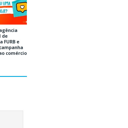
 agência
l de
da FURB e
 campanha
 ao comércio