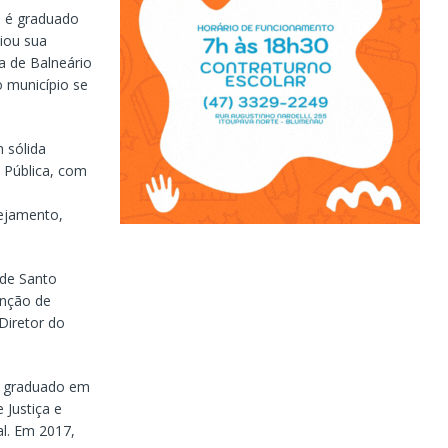
, é graduado
ciou sua
ia de Balneário
 município se
sólida
 Pública, com
nejamento,
de Santo
unção de
Diretor do
e graduado em
 Justiça e
l. Em 2017,