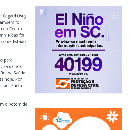
e Edgard Usuy
 também foi
ia do Centro
ini Ribas foi
nto de Estado
os para
cisa de nós.
ção, na Saúde
s hoje. Por
te por Santa
ram o botom de