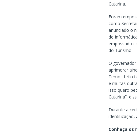
Catarina.
Foram empossa
como Secretár
anunciado o n
de Informátic
empossado com
do Turismo.
O governador 
aprimorar aind
Temos feito t
e muitas outr
isso quero ped
Catarina”, dis
Durante a cer
identificação
Conheça os n