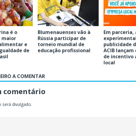
ina é o
Blumenauenses vão à
Em parceria,
 maior
Rússia participar de
experimenta
alimentar e
torneio mundial de
publicidade 
gualdade de
educação profissional
ACIB lançam
asil
de incentivo
local
MEIRO A COMENTAR
m comentário
 será divulgado.