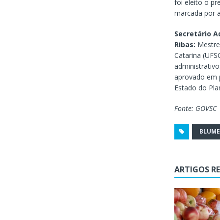
foi eleito o p
marcada por 
Secretário A
Ribas:
Mestre
Catarina (UFS
administrativo
aprovado em p
Estado do Pla
Fonte: GOVSC
BLUM
ARTIGOS R