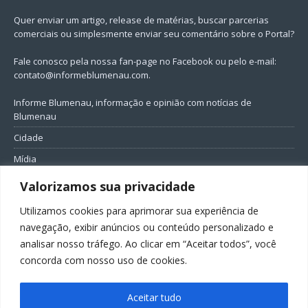
Quer enviar um artigo, release de matérias, buscar parcerias
comerciais ou simplesmente enviar seu comentário sobre o Portal?
Fale conosco pela nossa fan-page no Facebook ou pelo e-mail:
contato@informeblumenau.com
.
Informe Blumenau, informação e opinião com notícias de
Blumenau
Cidade
Mídia
Entretenimento
Valorizamos sua privacidade
Geral
Utilizamos cookies para aprimorar sua experiência de
Política
navegação, exibir anúncios ou conteúdo personalizado e
analisar nosso tráfego. Ao clicar em “Aceitar todos”, você
FIQUE CONECTADO
concorda com nosso uso de cookies.
Aceitar tudo