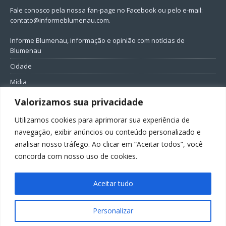
Fale conosco pela nossa fan-page no Facebook ou pelo e-mail:
contato@informeblumenau.com
.
Informe Blumenau, informação e opinião com notícias de
Blumenau
Cidade
Mídia
Entretenimento
Valorizamos sua privacidade
Geral
Utilizamos cookies para aprimorar sua experiência de
Política
navegação, exibir anúncios ou conteúdo personalizado e
analisar nosso tráfego. Ao clicar em “Aceitar todos”, você
FIQUE CONECTADO
concorda com nosso uso de cookies.
Aceitar tudo
Personalizar