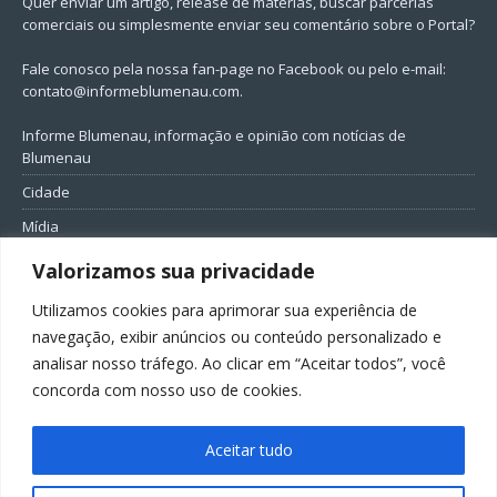
Quer enviar um artigo, release de matérias, buscar parcerias
comerciais ou simplesmente enviar seu comentário sobre o Portal?
Fale conosco pela nossa fan-page no Facebook ou pelo e-mail:
contato@informeblumenau.com
.
Informe Blumenau, informação e opinião com notícias de
Blumenau
Cidade
Mídia
Entretenimento
Valorizamos sua privacidade
Geral
Utilizamos cookies para aprimorar sua experiência de
Política
navegação, exibir anúncios ou conteúdo personalizado e
analisar nosso tráfego. Ao clicar em “Aceitar todos”, você
FIQUE CONECTADO
concorda com nosso uso de cookies.
Aceitar tudo