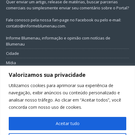
Quer enviar um artigo, release de matérias, buscar parcerias
comerciais ou simplesmente enviar seu comentário sobre o Portal?
Fale conosco pela nossa fan-page no Facebook ou pelo e-mail:
contato@informeblumenau.com
.
Informe Blumenau, informação e opinião com notícias de
Blumenau
Cidade
Mídia
Entretenimento
Valorizamos sua privacidade
Geral
Utilizamos cookies para aprimorar sua experiência de
Política
navegação, exibir anúncios ou conteúdo personalizado e
analisar nosso tráfego. Ao clicar em “Aceitar todos”, você
FIQUE CONECTADO
concorda com nosso uso de cookies.
Aceitar tudo