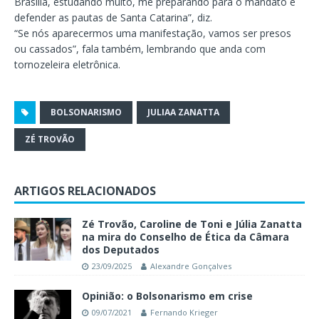
Brasília, estudando muito, me preparando para o mandato e
defender as pautas de Santa Catarina”, diz.
“Se nós aparecermos uma manifestação, vamos ser presos
ou cassados”, fala também, lembrando que anda com
tornozeleira eletrônica.
BOLSONARISMO
JULIAA ZANATTA
ZÉ TROVÃO
ARTIGOS RELACIONADOS
Zé Trovão, Caroline de Toni e Júlia Zanatta
na mira do Conselho de Ética da Câmara
dos Deputados
23/09/2025
Alexandre Gonçalves
Opinião: o Bolsonarismo em crise
09/07/2021
Fernando Krieger