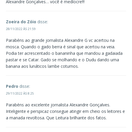
Alexandre Gonçalves… você é medíocre!!!
Zoeira do Zóio
disse:
28/11/2022 ÀS 21:59
Parabéns ao grande jornalista Alexandre G vc acertou na
mosca. Quando o gado berra é sinal que acertou na veia.
Podia ter acrescentado o bananinha que mandou a gadaiada
pastar e se Catar. Gado se molhando e o Dudu dando uma
banana aos lunáticos lambe coturnos.
Pedro
disse:
29/11/2022 ÀS 8:25
Parabéns ao excelente jornalista Alexandre Gonçalves.
Inteligente e perspicaz consegue atingir em cheio os leitores e
a manada revoltosa. Que Leitura brilhante dos fatos.