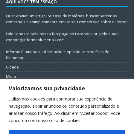
AQUI VOCÊ TEM ESPAÇO
Quer enviar um artigo, release de matérias, buscar parcerias
comerciais ou simplesmente enviar seu comentário sobre o Portal?
Fale conosco pela nossa fan-page no Facebook ou pelo e-mail:
contato@informeblumenau.com
.
Informe Blumenau, informação e opinião com notícias de
Blumenau
Cidade
Mídia
Entretenimento
Valorizamos sua privacidade
Geral
Utilizamos cookies para aprimorar sua experiência de
Política
navegação, exibir anúncios ou conteúdo personalizado e
analisar nosso tráfego. Ao clicar em “Aceitar todos”, você
FIQUE CONECTADO
concorda com nosso uso de cookies.