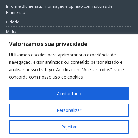
Informe Blumenau, informação e opinião com notícias de
Blumenau
Cidade
Mídia
Entretenimento
Valorizamos sua privacidade
Geral
Utilizamos cookies para aprimorar sua experiência de
Política
navegação, exibir anúncios ou conteúdo personalizado e
analisar nosso tráfego. Ao clicar em “Aceitar todos”, você
FIQUE CONECTADO
concorda com nosso uso de cookies.
Aceitar tudo
Personalizar
Todos os direitos reservados ao Informe Blumenau
Rejeitar
GovernarTI