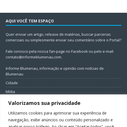
AQUI VOCÊ TEM ESPAÇO
Quer enviar um artigo, release de matérias, buscar parcerias
comerciais ou simplesmente enviar seu comentário sobre o Portal?
Fale conosco pela nossa fan-page no Facebook ou pelo e-mail:
contato@informeblumenau.com
.
Informe Blumenau, informação e opinião com notícias de
Blumenau
Cidade
Mídia
Entretenimento
Valorizamos sua privacidade
Geral
Utilizamos cookies para aprimorar sua experiência de
Política
navegação, exibir anúncios ou conteúdo personalizado e
analisar nosso tráfego. Ao clicar em “Aceitar todos”, você