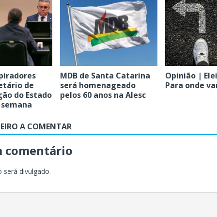
piradores
MDB de Santa Catarina
Opinião | Ele
etário de
será homenageado
Para onde v
ção do Estado
pelos 60 anos na Alesc
a semana
MEIRO A COMENTAR
m comentário
 será divulgado.