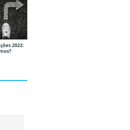
ições 2022:
amos?