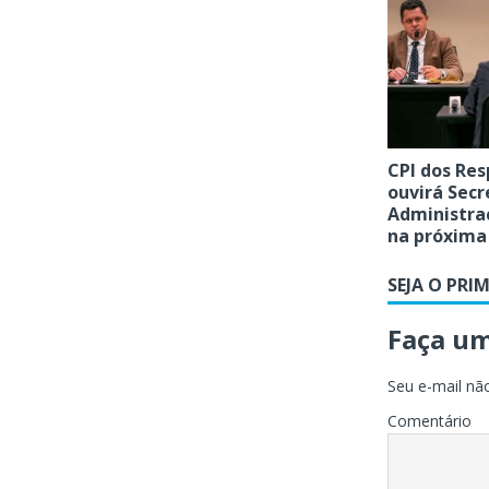
CPI dos Res
ouvirá Secr
Administra
na próxim
SEJA O PRI
Faça u
Seu e-mail não
Comentário