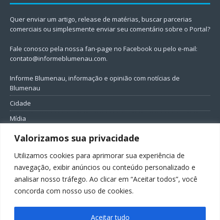
Quer enviar um artigo, release de matérias, buscar parcerias
comerciais ou simplesmente enviar seu comentário sobre o Portal?
Fale conosco pela nossa fan-page no Facebook ou pelo e-mail:
contato@informeblumenau.com
.
Informe Blumenau, informação e opinião com notícias de
Blumenau
Cidade
Mídia
Entretenimento
Valorizamos sua privacidade
Geral
Utilizamos cookies para aprimorar sua experiência de
Política
navegação, exibir anúncios ou conteúdo personalizado e
analisar nosso tráfego. Ao clicar em “Aceitar todos”, você
FIQUE CONECTADO
concorda com nosso uso de cookies.
Aceitar tudo