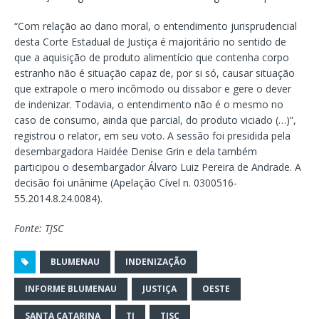
“Com relação ao dano moral, o entendimento jurisprudencial
desta Corte Estadual de Justiça é majoritário no sentido de
que a aquisição de produto alimentício que contenha corpo
estranho não é situação capaz de, por si só, causar situação
que extrapole o mero incômodo ou dissabor e gere o dever
de indenizar. Todavia, o entendimento não é o mesmo no
caso de consumo, ainda que parcial, do produto viciado (…)”,
registrou o relator, em seu voto. A sessão foi presidida pela
desembargadora Haidée Denise Grin e dela também
participou o desembargador Álvaro Luiz Pereira de Andrade. A
decisão foi unânime (Apelação Cível n. 0300516-
55.2014.8.24.0084).
Fonte: TJSC
BLUMENAU
INDENIZAÇÃO
INFORME BLUMENAU
JUSTIÇA
OESTE
SANTA CATARINA
TJ
TJSC