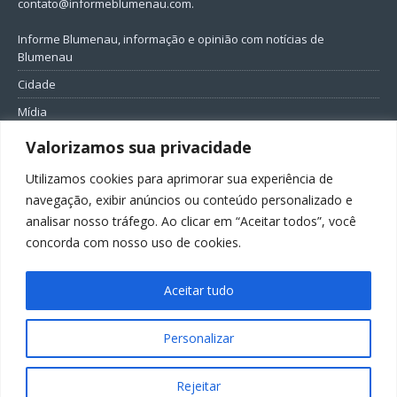
contato@informeblumenau.com
.
Informe Blumenau, informação e opinião com notícias de
Blumenau
Cidade
Mídia
Entretenimento
Valorizamos sua privacidade
Geral
Utilizamos cookies para aprimorar sua experiência de
Política
navegação, exibir anúncios ou conteúdo personalizado e
analisar nosso tráfego. Ao clicar em “Aceitar todos”, você
FIQUE CONECTADO
concorda com nosso uso de cookies.
Aceitar tudo
Personalizar
Todos os direitos reservados ao Informe Blumenau
Rejeitar