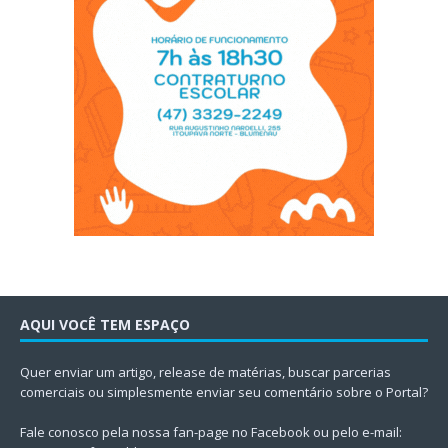
AQUI VOCÊ TEM ESPAÇO
Quer enviar um artigo, release de matérias, buscar parcerias
comerciais ou simplesmente enviar seu comentário sobre o Portal?
Fale conosco pela nossa fan-page no Facebook ou pelo e-mail: