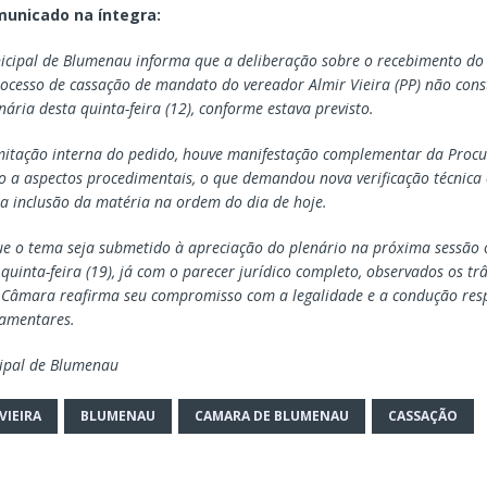
municado na íntegra:
cipal de Blumenau informa que a deliberação sobre o recebimento do
ocesso de cassação de mandato do vereador Almir Vieira (PP) não con
nária desta quinta-feira (12), conforme estava previsto.
mitação interna do pedido, houve manifestação complementar da Procu
 a aspectos procedimentais, o que demandou nova verificação técnica 
 a inclusão da matéria na ordem do dia de hoje.
ue o tema seja submetido à apreciação do plenário na próxima sessão 
uinta-feira (19), já com o parecer jurídico completo, observados os trâ
A Câmara reafirma seu compromisso com a legalidade e a condução res
lamentares.
ipal de Blumenau
VIEIRA
BLUMENAU
CAMARA DE BLUMENAU
CASSAÇÃO