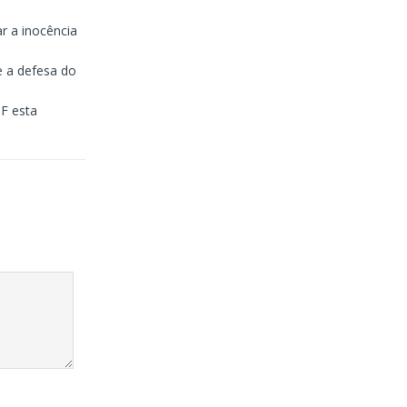
r a inocência
e a defesa do
TF esta