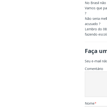
No Brasil não 
Vamos que pau
?
Não seria melh
acusado ?
Lembro do 08/
fazendo escol
Faça u
Seu e-mail não
Comentário
Nome
*