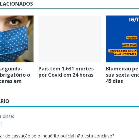
ELACIONADOS
 segunda-
País tem 1.631 mortes
Blumenau per
obrigatório o
por Covid em 24 horas
sua sexta en
caras em
45 dias
RIO
a
disse:
09
r de cassação se o inquérito policial não esta concluso?