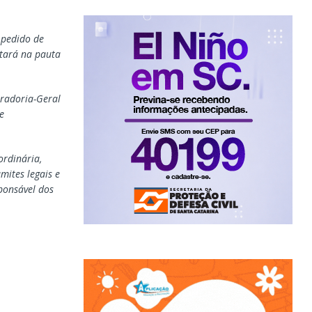
 pedido de
stará na pauta
radoria-Geral
e
ordinária,
mites legais e
ponsável dos