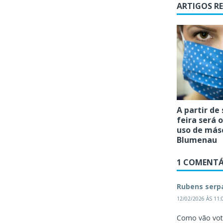
ARTIGOS R
A partir de
feira será 
uso de más
Blumenau
1 COMENTÁ
Rubens serp
12/02/2026 ÀS 11:
Como vão vota