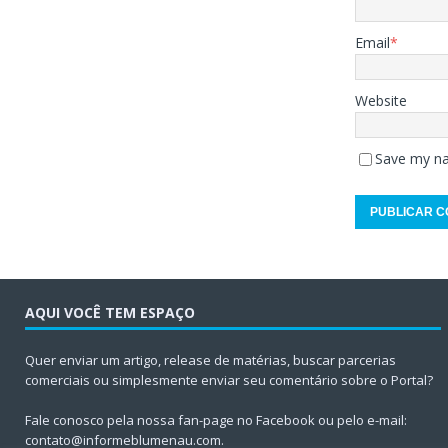
Email
*
Website
Save my na
AQUI VOCÊ TEM ESPAÇO
Quer enviar um artigo, release de matérias, buscar parcerias
comerciais ou simplesmente enviar seu comentário sobre o Portal?
Fale conosco pela nossa fan-page no Facebook ou pelo e-mail:
contato@informeblumenau.com
.