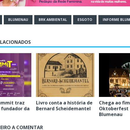
BLUMENAU
BRK AMBIENTAL
ESGOTO
INFORME BLU
ELACIONADOS
ummit traz
Livro conta a história de
Chega ao fim
o fundador da
Bernard Scheidemantel
Oktoberfest
Blumenau
MEIRO A COMENTAR