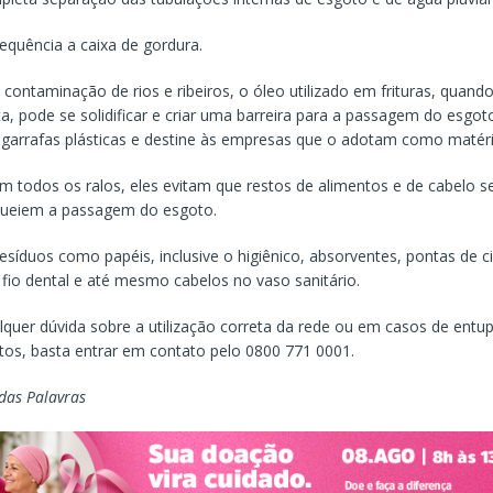
equência a caixa de gordura.
contaminação de rios e ribeiros, o óleo utilizado em frituras, quan
a, pode se solidificar e criar uma barreira para a passagem do esgoto
arrafas plásticas e destine às empresas que o adotam como matéri
s em todos os ralos, eles evitam que restos de alimentos e de cabelo
queiem a passagem do esgoto.
síduos como papéis, inclusive o higiênico, absorventes, pontas de ci
 fio dental e até mesmo cabelos no vaso sanitário.
lquer dúvida sobre a utilização correta da rede ou em casos de entu
os, basta entrar em contato pelo 0800 771 0001.
 das Palavras