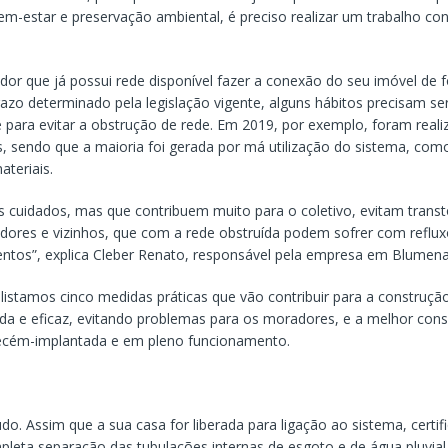
em-estar e preservação ambiental, é preciso realizar um trabalho co
or que já possui rede disponível fazer a conexão do seu imóvel de 
razo determinado pela legislação vigente, alguns hábitos precisam se
e para evitar a obstrução de rede. Em 2019, por exemplo, foram real
, sendo que a maioria foi gerada por má utilização do sistema, com
ateriais.
 cuidados, mas que contribuem muito para o coletivo, evitam transt
dores e vizinhos, que com a rede obstruída podem sofrer com reflux
ntos”, explica Cleber Renato, responsável pela empresa em Blumena
 listamos cinco medidas práticas que vão contribuir para a construç
ida e eficaz, evitando problemas para os moradores, e a melhor con
recém-implantada e em pleno funcionamento.
tudo. Assim que a sua casa for liberada para ligação ao sistema, certif
pleta separação das tubulações internas de esgoto e de água pluvial 