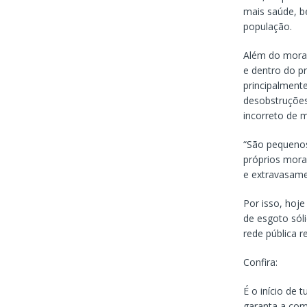
mais saúde, b
população.
Além do morad
e dentro do p
principalment
desobstruções
incorreto de m
“São pequenos
próprios mora
e extravasame
Por isso, hoje
de esgoto sól
rede pública 
Confira:
É o início de 
garanta a com