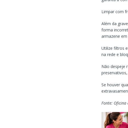
Limpar com fr
Além da grave 
forma incorret
armazene em g
Utilize filtro
na rede e blo
Não despeje re
preservativos,
Se houver qua
extravasament
Fonte: Oficina