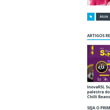
ÁGUA
ARTIGOS R
InovaRSL S
palestra d
Chilli Beans
SEJA O PRI