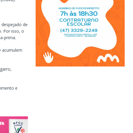
do despejado de
. Por isso, o
a-prima.
 se acumulem
garro,
pimento e