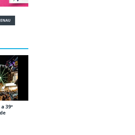
MENAU
 a 39ª
 de