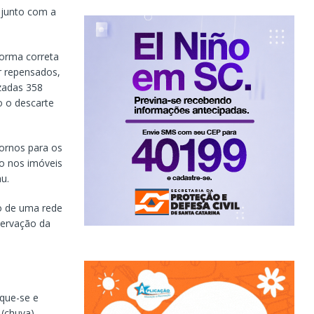
njunto com a
forma correta
r repensados,
izadas 358
o o descarte
ornos para os
o nos imóveis
u.
ão de uma rede
servação da
ique-se e
(chuva).