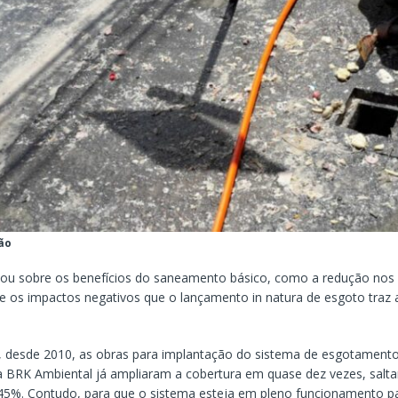
ão
alou sobre os benefícios do saneamento básico, como a redução nos
 e os impactos negativos que o lançamento in natura de esgoto traz
desde 2010, as obras para implantação do sistema de esgotamento 
la BRK Ambiental já ampliaram a cobertura em quase dez vezes, salt
45%. Contudo, para que o sistema esteja em pleno funcionamento pa