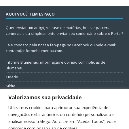
AQUI VOCÊ TEM ESPAÇO
Quer enviar um artigo, release de matérias, buscar parcerias
comerciais ou simplesmente enviar seu comentário sobre o Portal?
Fale conosco pela nossa fan-page no Facebook ou pelo e-mail:
contato@informeblumenau.com
.
Informe Blumenau, informação e opinião com notícias de
Blumenau
Cidade
Mídia
Entretenimento
Valorizamos sua privacidade
Geral
Utilizamos cookies para aprimorar sua experiência de
Política
navegação, exibir anúncios ou conteúdo personalizado e
analisar nosso tráfego. Ao clicar em “Aceitar todos”, você
FIQUE CONECTADO
concorda com nosso uso de cookies.