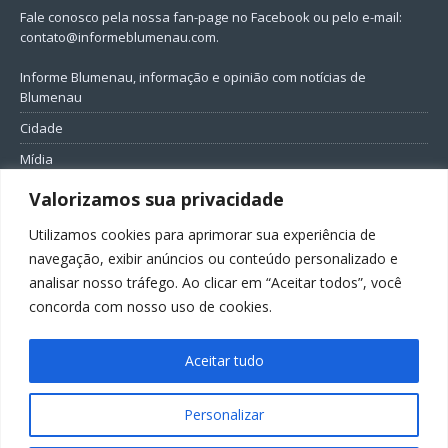
Fale conosco pela nossa fan-page no Facebook ou pelo e-mail:
contato@informeblumenau.com
.
Informe Blumenau, informação e opinião com notícias de
Blumenau
Cidade
Mídia
Entretenimento
Valorizamos sua privacidade
Geral
Utilizamos cookies para aprimorar sua experiência de
Política
navegação, exibir anúncios ou conteúdo personalizado e
analisar nosso tráfego. Ao clicar em “Aceitar todos”, você
FIQUE CONECTADO
concorda com nosso uso de cookies.
Aceitar tudo
Personalizar