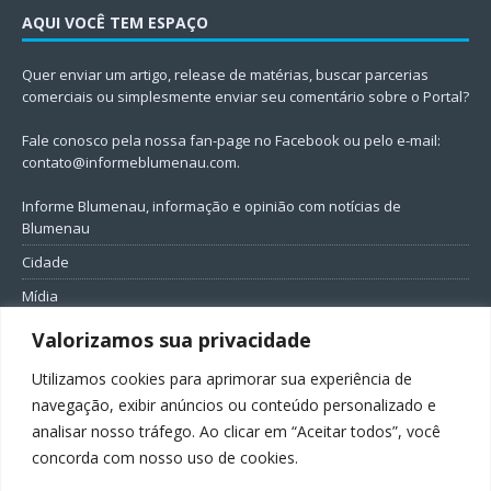
AQUI VOCÊ TEM ESPAÇO
Quer enviar um artigo, release de matérias, buscar parcerias
comerciais ou simplesmente enviar seu comentário sobre o Portal?
Fale conosco pela nossa fan-page no Facebook ou pelo e-mail:
contato@informeblumenau.com
.
Informe Blumenau, informação e opinião com notícias de
Blumenau
Cidade
Mídia
Entretenimento
Valorizamos sua privacidade
Geral
Utilizamos cookies para aprimorar sua experiência de
Política
navegação, exibir anúncios ou conteúdo personalizado e
analisar nosso tráfego. Ao clicar em “Aceitar todos”, você
FIQUE CONECTADO
concorda com nosso uso de cookies.