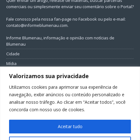
Quer enviar um artigo, release de matérias, buscar parcerias
comerciais ou simplesmente enviar seu comentário sobre o Portal?
Fale conosco pela nossa fan-page no Facebook ou pelo e-mail:
contato@informeblumenau.com
.
Informe Blumenau, informação e opinião com notícias de
Blumenau
Cidade
Mídia
Entretenimento
Valorizamos sua privacidade
Geral
Utilizamos cookies para aprimorar sua experiência de
Política
navegação, exibir anúncios ou conteúdo personalizado e
analisar nosso tráfego. Ao clicar em “Aceitar todos”, você
FIQUE CONECTADO
concorda com nosso uso de cookies.
Aceitar tudo