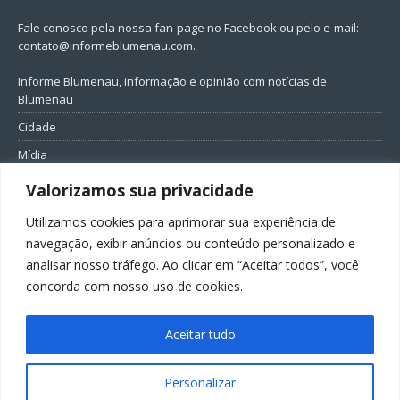
Fale conosco pela nossa fan-page no Facebook ou pelo e-mail:
contato@informeblumenau.com
.
Informe Blumenau, informação e opinião com notícias de
Blumenau
Cidade
Mídia
Entretenimento
Valorizamos sua privacidade
Geral
Utilizamos cookies para aprimorar sua experiência de
Política
navegação, exibir anúncios ou conteúdo personalizado e
analisar nosso tráfego. Ao clicar em “Aceitar todos”, você
FIQUE CONECTADO
concorda com nosso uso de cookies.
Aceitar tudo
Personalizar