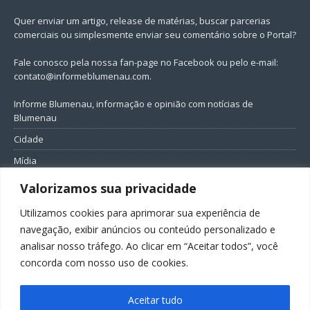
Quer enviar um artigo, release de matérias, buscar parcerias
comerciais ou simplesmente enviar seu comentário sobre o Portal?
Fale conosco pela nossa fan-page no Facebook ou pelo e-mail:
contato@informeblumenau.com
.
Informe Blumenau, informação e opinião com notícias de
Blumenau
Cidade
Mídia
Entretenimento
Valorizamos sua privacidade
Geral
Utilizamos cookies para aprimorar sua experiência de
Política
navegação, exibir anúncios ou conteúdo personalizado e
analisar nosso tráfego. Ao clicar em “Aceitar todos”, você
FIQUE CONECTADO
concorda com nosso uso de cookies.
Aceitar tudo