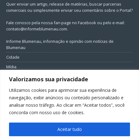
Quer enviar um artigo, release de matérias, buscar parcerias
comerciais ou simplesmente enviar seu comentário sobre o Portal?
Fale conosco pela nossa fan-page no Facebook ou pelo e-mail:
contato@informeblumenau.com
.
Informe Blumenau, informação e opinião com notícias de
Blumenau
Cidade
Mídia
Entretenimento
Valorizamos sua privacidade
Geral
Utilizamos cookies para aprimorar sua experiência de
Política
navegação, exibir anúncios ou conteúdo personalizado e
analisar nosso tráfego. Ao clicar em “Aceitar todos”, você
FIQUE CONECTADO
concorda com nosso uso de cookies.
Aceitar tudo