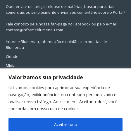
Quer enviar um artigo, release de matérias, buscar parcerias
comerciais ou simplesmente enviar seu comentário sobre o Portal?
Fale conosco pela nossa fan-page no Facebook ou pelo e-mail:
contato@informeblumenau.com
.
Informe Blumenau, informação e opinião com notícias de
Blumenau
Cidade
Mídia
Entretenimento
Valorizamos sua privacidade
Geral
Utilizamos cookies para aprimorar sua experiência de
Política
navegação, exibir anúncios ou conteúdo personalizado e
analisar nosso tráfego. Ao clicar em “Aceitar todos”, você
FIQUE CONECTADO
concorda com nosso uso de cookies.
Aceitar tudo