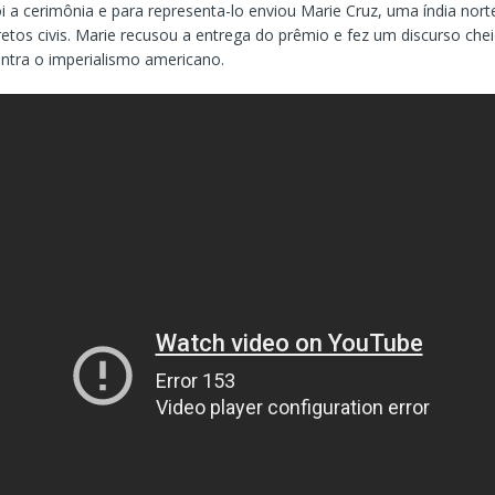
i a cerimônia e para representa-lo enviou Marie Cruz, uma índia nor
iretos civis. Marie recusou a entrega do prêmio e fez um discurso che
ntra o imperialismo americano.