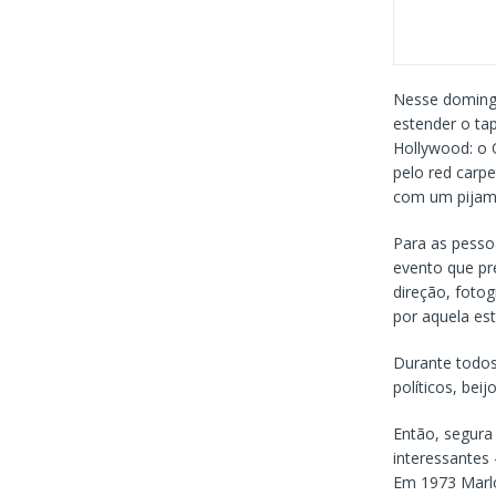
Nesse domingo
estender o ta
Hollywood: o 
pelo red carp
com um pijama
Para as pesso
evento que pre
direção, foto
por aquela es
Durante todos
políticos, bei
Então, segura
interessantes
Em 1973 Marlo