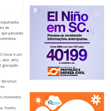
r espumante,
des de
s que passarão
 cerimônia
 O Oscar é um
ator, atriz,
 é gracejado
 discursos
res.
sses momentos
ão. Porém,