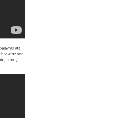
palavras até
hor Atriz por
ado, a moça