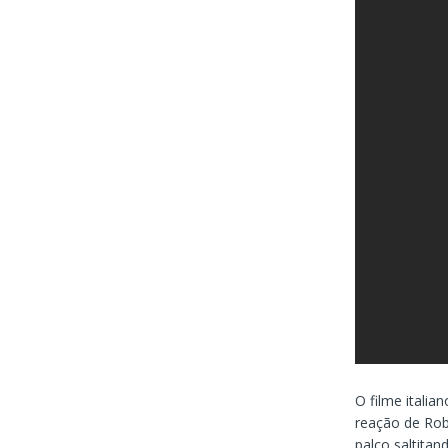
O filme italia
reação de Rober
palco saltitan