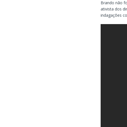
Brando não fo
ativista dos d
indagações co