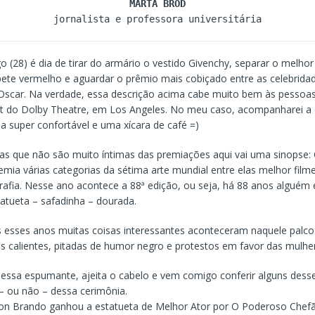
MARTA BROD
jornalista e professora universitária
 (28) é dia de tirar do armário o vestido Givenchy, separar o melho
pete vermelho e aguardar o prêmio mais cobiçado entre as celebrida
Oscar. Na verdade, essa descrição acima cabe muito bem às pessoa
et do Dolby Theatre, em Los Angeles. No meu caso, acompanharei a
 super confortável e uma xícara de café =)
as que não são muito íntimas das premiações aqui vai uma sinopse:
mia várias categorias da sétima arte mundial entre elas melhor filme, 
grafia. Nesse ano acontece a 88ª edição, ou seja, há 88 anos alguém
tatueta – safadinha – dourada.
 esses anos muitas coisas interessantes aconteceram naquele palco:
jos calientes, pitadas de humor negro e protestos em favor das mulhe
 essa espumante, ajeita o cabelo e vem comigo conferir alguns de
 – ou não – dessa cerimônia.
n Brando ganhou a estatueta de Melhor Ator por O Poderoso Chef