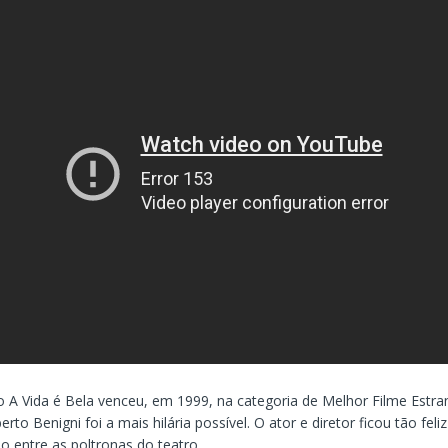
no A Vida é Bela venceu, em 1999, na categoria de Melhor Filme Estra
to Benigni foi a mais hilária possível. O ator e diretor ficou tão feliz
do entre as poltronas do teatro.