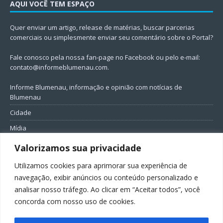
AQUI VOCÊ TEM ESPAÇO
Quer enviar um artigo, release de matérias, buscar parcerias
comerciais ou simplesmente enviar seu comentário sobre o Portal?
Fale conosco pela nossa fan-page no Facebook ou pelo e-mail:
contato@informeblumenau.com
.
Informe Blumenau, informação e opinião com notícias de
Blumenau
Cidade
Mídia
Entretenimento
Valorizamos sua privacidade
Geral
Utilizamos cookies para aprimorar sua experiência de
Política
navegação, exibir anúncios ou conteúdo personalizado e
analisar nosso tráfego. Ao clicar em “Aceitar todos”, você
FIQUE CONECTADO
concorda com nosso uso de cookies.