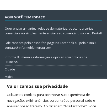
AQUI VOCÊ TEM ESPAÇO
Quer enviar um artigo, release de matérias, buscar parcerias
comerciais ou simplesmente enviar seu comentário sobre o Portal?
Fale conosco pela nossa fan-page no Facebook ou pelo e-mail:
contato@informeblumenau.com
.
Informe Blumenau, informação e opinião com notícias de
Blumenau
Cidade
Mídia
Entretenimento
Valorizamos sua privacidade
Geral
Utilizamos cookies para aprimorar sua experiência de
Política
navegação, exibir anúncios ou conteúdo personalizado e
analisar nosso tráfego. Ao clicar em “Aceitar todos”, você