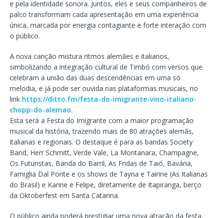
e pela identidade sonora. Juntos, eles e seus companheiros de
palco transformam cada apresentação em uma experiência
única, marcada por energia contagiante e forte interação com
o público.
A nova canção mistura ritmos alemães e italianos,
simbolizando a integração cultural de Timbó com versos que
celebram a união das duas descendências em uma só
melodia, e já pode ser ouvida nas plataformas musicais, no
link
https://ditto.fm/festa-do-imigrante-vino-italiano-
chopp-do-alemao.
Esta será a Festa do Imigrante com a maior programação
musical da história, trazendo mais de 80 atrações alemãs,
italianas e regionais. O destaque é para as bandas Society
Band, Herr Schmitt, Verde Vale, La Montanara, Champagne,
Os Futuristas, Banda do Barril, As Fridas de Taió, Bavária,
Famiglia Dal Ponte e os shows de Tayna e Tairine (As Italianas
do Brasil) e Karine e Felipe, diretamente de Itapiranga, berço
da Oktoberfest em Santa Catarina.
O público ainda poderá prestigiar uma nova atração da festa,