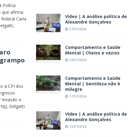
 Polícia
o que afirma
Vídeo | A análise política de
federal Carla
Alexandre Gonçalves
lgatti,
27/07/2026
Comportamento e Saúde
naro
Mental | Cheios e vazios
e grampo
24/07/2026
Comportamento e Saúde
Mental | Gentileza não é
to à CPI dos
milagre
ongresso
17/07/2026
r invasão a
NJ), Delgatti
Vídeo | A análise política de
Alexandre Gonçalves
13/07/2026