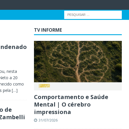
TV INFORME
condenado
nou, nesta
 Neto a 20
nhecido como
is pela
[…]
Comportamento e Saúde
Mental | O cérebro
o de
impressiona
Zambelli
31/07/2026