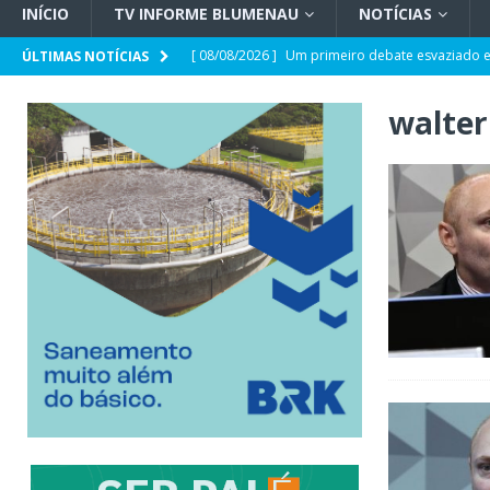
INÍCIO
TV INFORME BLUMENAU
NOTÍCIAS
[ 08/08/2026 ]
Um primeiro debate esvaziado e
ÚLTIMAS NOTÍCIAS
[ 07/08/2026 ]
Comportamento e Saúde Mental
walter
[ 07/08/2026 ]
Opinião | Criminalidade e prop
[ 07/08/2026 ]
SC e Paraguai avançam em acor
[ 07/08/2026 ]
Entrevista | Túlio de Amorim Pf
[ 07/08/2026 ]
HEMOSC adota novos critérios 