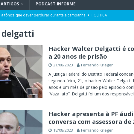
ARTIGOS
PODCAST INFORME
 a tônica que dever perdurar durante a campanha
POLÍTICA
 | Adoecimento da sociedade
TV INFORME BLUMENAU
 delgatti
orcionalidade em Santa Catarina
ARTIGOS
do por portos e milho após reuniões em Assunção
POLÍTICA
Hacker Walter Delgatti é 
a 20 anos de prisão
uetzenreiter, candidato ao Senado pelo Missão
TV INFORME BLUMENAU
21/08/2023
Fernando Krieger
para doação de sangue
POLÍTICA
A Justiça Federal do Distrito Federal conde
segunda-feira, 21, o hacker Walter Delgatti
anos e um mês de prisão pelo episódio co
“Vaza Jato”. Delgatti foi um dos responsáve
Hacker apresenta à PF áudi
conversa com assessora de 
18/08/2023
Fernando Krieger