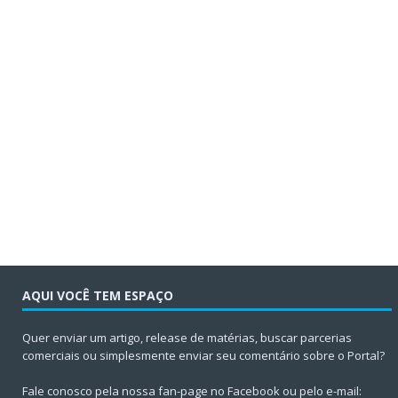
AQUI VOCÊ TEM ESPAÇO
Quer enviar um artigo, release de matérias, buscar parcerias
comerciais ou simplesmente enviar seu comentário sobre o Portal?
Fale conosco pela nossa fan-page no Facebook ou pelo e-mail: