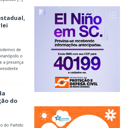
stadual,
lei
 Podemos de
rianópolis o
ve a presença
presidente
da
ção do
o do Partido