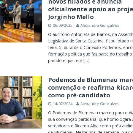
novos filiados e anuncia
oficialmente apoio ao proj
Jorginho Mello
06/09/2025
Alexandre Gonçalves
O auditório Antonieta de Barros, na Assemb
Legislativa de Santa Catarina, ficou lotado 
feira, 5, durante o Conexão Podemos, enco
formação política que faz parte do trabalho
partido e que, em
[…]
Podemos de Blumenau mar
convenção e reafirma Ricar
como pré-candidato
14/07/2024
Alexandre Gonçalves
O Podemos de Blumenau marcou para o dia
sua convenção partidária, que homologará
vereadores e Ricardo Alba como pré-candida
de Blumenau. Neste final de semana, o ex