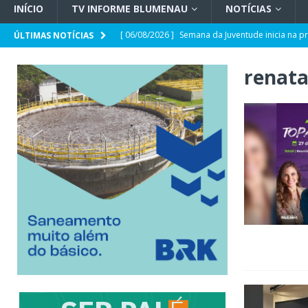
INÍCIO
TV INFORME BLUMENAU
NOTÍCIAS
[ 06/08/2026 ]
Semana da Juventude inicia na p
ÚLTIMAS NOTÍCIAS
[ 06/08/2026 ]
Hospital Santa Isabel amplia ca
renata
[ 06/08/2026 ]
UFSC Blumenau terá curso de Ci
[ 06/08/2026 ]
Primeiro suplente de Carol De 
[ 06/08/2026 ]
STJ decide punir Buzzi com per
[ 06/08/2026 ]
A deputada que gosta de uma “tr