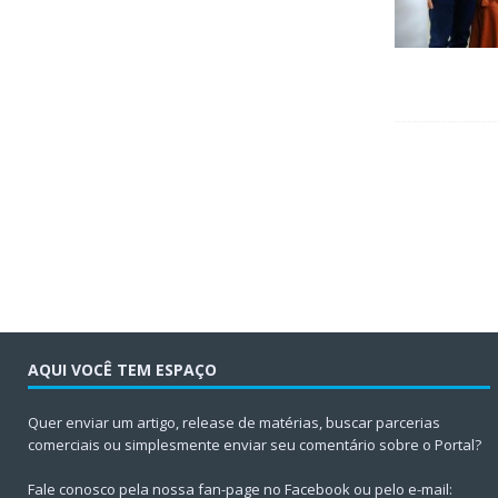
AQUI VOCÊ TEM ESPAÇO
Quer enviar um artigo, release de matérias, buscar parcerias
comerciais ou simplesmente enviar seu comentário sobre o Portal?
Fale conosco pela nossa fan-page no Facebook ou pelo e-mail: