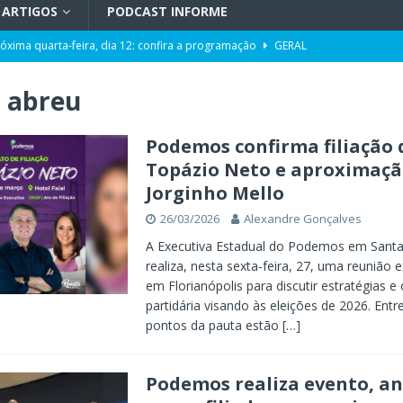
ARTIGOS
PODCAST INFORME
róxima quarta-feira, dia 12: confira a programação
GERAL
pacidade da Unidade de Transplantes após revitalização
GERAL
 abreu
ência da Computação a partir de 2027
GERAL
Toni ao Senado será do partido NOVO
POLÍTICA
Podemos confirma filiação 
Topázio Neto e aproximaç
da de cargo após denúncias de assédio e importunação sexual
GERAL
Jorginho Mello
eta” entre os aliados
POLÍTICA
26/03/2026
Alexandre Gonçalves
A Executiva Estadual do Podemos em Santa
realiza, nesta sexta-feira, 27, uma reunião e
em Florianópolis para discutir estratégias e
partidária visando às eleições de 2026. Entre
pontos da pauta estão
[…]
Podemos realiza evento, a