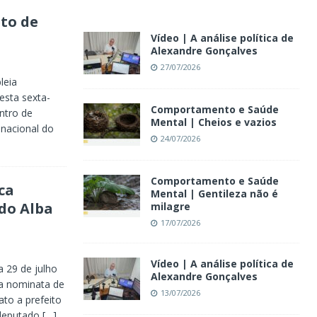
eto de
Vídeo | A análise política de
Alexandre Gonçalves
27/07/2026
leia
nesta sexta-
Comportamento e Saúde
ntro de
Mental | Cheios e vazios
 nacional do
24/07/2026
Comportamento e Saúde
ca
Mental | Gentileza não é
do Alba
milagre
17/07/2026
Vídeo | A análise política de
 29 de julho
Alexandre Gonçalves
 a nominata de
13/07/2026
to a prefeito
-deputado
[…]