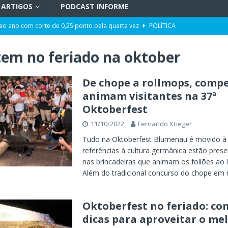
ARTIGOS
PODCAST INFORME
 ao ano com corte de 0,25 ponto pela quarta vez
POLÍTICA
ência artificial, expansão de negócios e liderança em Blumenau
GERAL
tem no feriado na oktober
maior programa de capacitação do mercado imobiliário realiza palestras
AL
De chope a rollmops, compe
animam visitantes na 37ª
t de Blumenau para celebrar o ritual da cerveja e dos encontros
Oktoberfest
11/10/2022
Fernando Krieger
opulação construir o Plano Municipal dos Direitos da Pessoa com
Tudo na Oktoberfest Blumenau é movido à t
referências à cultura germânica estão prese
nas brincadeiras que animam os foliões ao 
 ter tempos similares na propaganda eleitoral no Rádio e na TV
Além do tradicional concurso do chope em
Oktoberfest no feriado: con
dicas para aproveitar o me