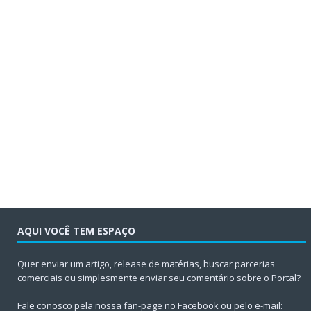
AQUI VOCÊ TEM ESPAÇO
Quer enviar um artigo, release de matérias, buscar parcerias
comerciais ou simplesmente enviar seu comentário sobre o Portal?
Fale conosco pela nossa fan-page no Facebook ou pelo e-mail: