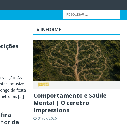
TV INFORME
tições
radição. As
ntes inclusive
longo da festa.
Comportamento e Saúde
 metro, as
[…]
Mental | O cérebro
impressiona
fira
31/07/2026
lhor da