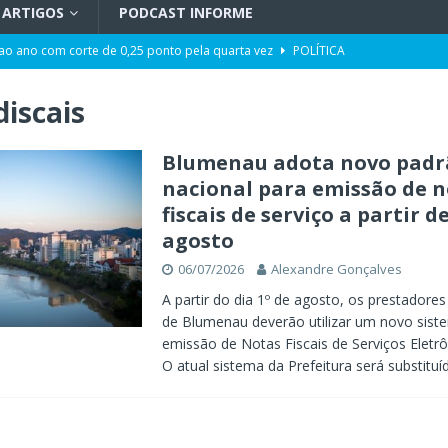
ARTIGOS
PODCAST INFORME
 ao ano com corte de 0,25 ponto pela quarta vez
POLÍTICA
ência artificial, expansão de negócios e liderança em Blumenau
GERAL
discais
maior programa de capacitação do mercado imobiliário realiza palestras
AL
Blumenau adota novo padr
nacional para emissão de n
t de Blumenau para celebrar o ritual da cerveja e dos encontros
fiscais de serviço a partir de
agosto
opulação construir o Plano Municipal dos Direitos da Pessoa com
06/07/2026
Alexandre Gonçalves
A partir do dia 1º de agosto, os prestadores
de Blumenau deverão utilizar um novo sist
 ter tempos similares na propaganda eleitoral no Rádio e na TV
emissão de Notas Fiscais de Serviços Eletrô
O atual sistema da Prefeitura será substitu