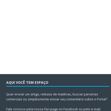
AQUI VOCÊ TEM ESPAÇO
Quer enviar um artigo, release de matérias, buscar parcerias
comerciais ou simplesmente enviar seu comentário sobre o Portal?
Fale conosco pela nossa fan-page no Facebook ou pelo e-mail: