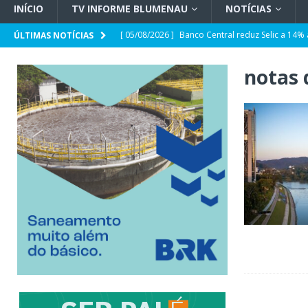
INÍCIO
TV INFORME BLUMENAU
NOTÍCIAS
[ 05/08/2026 ]
Banco Central reduz Selic a 14%
ÚLTIMAS NOTÍCIAS
[ 05/08/2026 ]
CDL Conecta 2026 debate intelig
notas 
[ 05/08/2026 ]
Parceria CRECI-SC e Sebrae/SC: 
sobre Reforma Tributária em Blumenau
GER
[ 05/08/2026 ]
Spaten Tisch chega à Oktoberfes
GERAL
[ 05/08/2026 ]
Prefeitura abre espaço para a p
Deficiência
GERAL
[ 05/08/2026 ]
Jorginho e João Rodrigues devem
POLÍTICA