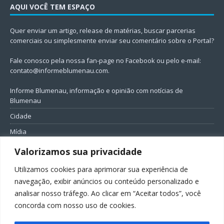
AQUI VOCÊ TEM ESPAÇO
Quer enviar um artigo, release de matérias, buscar parcerias
comerciais ou simplesmente enviar seu comentário sobre o Portal?
Fale conosco pela nossa fan-page no Facebook ou pelo e-mail:
contato@informeblumenau.com
.
Informe Blumenau, informação e opinião com notícias de
Blumenau
Cidade
Mídia
Entretenimento
Valorizamos sua privacidade
Geral
Utilizamos cookies para aprimorar sua experiência de
Política
navegação, exibir anúncios ou conteúdo personalizado e
analisar nosso tráfego. Ao clicar em “Aceitar todos”, você
FIQUE CONECTADO
concorda com nosso uso de cookies.