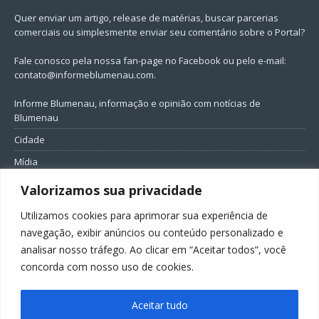
Quer enviar um artigo, release de matérias, buscar parcerias
comerciais ou simplesmente enviar seu comentário sobre o Portal?
Fale conosco pela nossa fan-page no Facebook ou pelo e-mail:
contato@informeblumenau.com
.
Informe Blumenau, informação e opinião com notícias de
Blumenau
Cidade
Mídia
Entretenimento
Valorizamos sua privacidade
Geral
Utilizamos cookies para aprimorar sua experiência de
Política
navegação, exibir anúncios ou conteúdo personalizado e
analisar nosso tráfego. Ao clicar em “Aceitar todos”, você
FIQUE CONECTADO
concorda com nosso uso de cookies.
Aceitar tudo