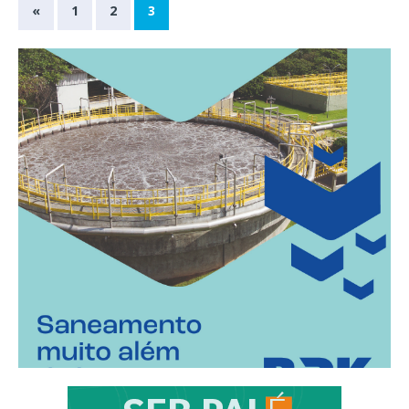
«
1
2
3