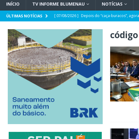
INÍCIO
TV INFORME BLUMENAU
NOTÍCIAS
[ 07/08/2026 ]
Depois do “caça-buracos”, ago
ÚLTIMAS NOTÍCIAS
Internet
POLÍTICA
código 
[ 07/08/2026 ]
Confira os eventos que aconte
[ 07/08/2026 ]
A candidatura dois em um
PO
[ 07/08/2026 ]
Escolas municipais de Timbó est
[ 07/08/2026 ]
O exército do PL catarinense na 
[ 06/08/2026 ]
Semana da Juventude inicia na p