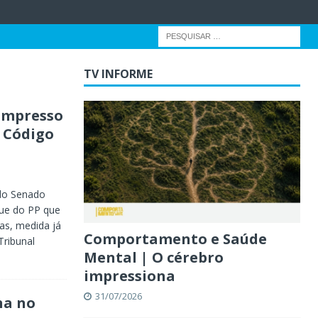
TV INFORME
 impresso
o Código
 do Senado
que do PP que
ras, medida já
Comportamento e Saúde
Tribunal
Mental | O cérebro
impressiona
31/07/2026
na no