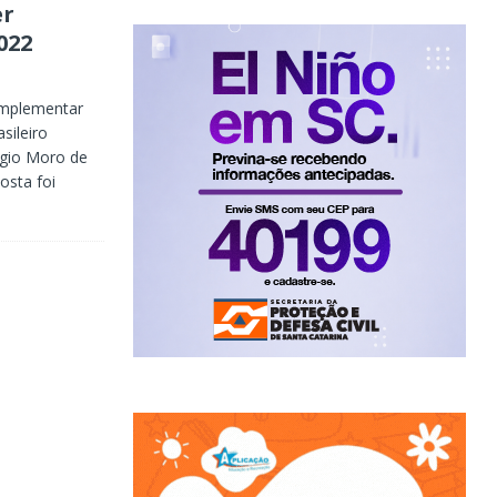
er
022
complementar
sileiro
rgio Moro de
osta foi