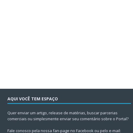
AQUI VOCÊ TEM ESPAÇO
Quer enviar um artigo, release de matérias, buscar parcerias
comerciais ou simplesmente enviar seu comentário sobre o Portal?
Fale conosco pela nossa fan-page no Facebook ou pelo e-mail: