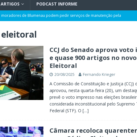
ARTIGOS
PODCAST INFORME
ra moradores de Blumenau podem pedir serviços de manutenção pela
eleitoral
cem em Blumenau nos próximos dias
GERAL
LÍTICA
CCJ do Senado aprova voto
e quase 900 artigos no nov
ão entre as melhores de Santa Catarina no IDEB 2025
GERAL
Eleitoral
disputa da eleição para a Assembleia Legislativa
POLÍTICA
20/08/2025
Fernando Krieger
róxima quarta-feira, dia 12: confira a programação
GERAL
A Comissão de Constituição e Justiça (CCJ)
aprovou, nesta quarta-feira (20), um desta
prevê o voto impresso nas eleições brasilei
considerada inconstitucional pelo Supremo 
Federal (STF). O
[…]
Câmara recoloca quarente