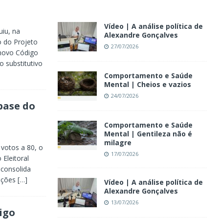
Vídeo | A análise política de
iu, na
Alexandre Gonçalves
o do Projeto
27/07/2026
 novo Código
o substitutivo
Comportamento e Saúde
Mental | Cheios e vazios
24/07/2026
base do
Comportamento e Saúde
Mental | Gentileza não é
milagre
votos a 80, o
17/07/2026
 Eleitoral
 consolida
luções
[…]
Vídeo | A análise política de
Alexandre Gonçalves
13/07/2026
igo