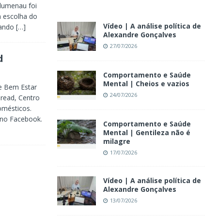
lumenau foi
a escolha do
Vídeo | A análise política de
mando
[…]
Alexandre Gonçalves
27/07/2026
d
Comportamento e Saúde
Mental | Cheios e vazios
e Bem Estar
24/07/2026
pread, Centro
omésticos.
 no Facebook.
Comportamento e Saúde
Mental | Gentileza não é
milagre
17/07/2026
Vídeo | A análise política de
Alexandre Gonçalves
13/07/2026