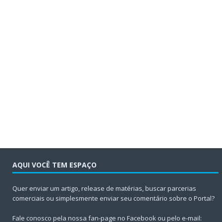
AQUI VOCÊ TEM ESPAÇO
Quer enviar um artigo, release de matérias, buscar parcerias
comerciais ou simplesmente enviar seu comentário sobre o Portal?
Fale conosco pela nossa fan-page no Facebook ou pelo e-mail: