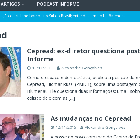
ARTIGOS
PODCAST INFORME
rmação de ciclone-bomba no Sul do Brasil; entenda como o fenômeno se
ad
 ao ano com corte de 0,25 ponto pela quarta vez
POLÍTICA
ência artificial, expansão de negócios e liderança em Blumenau
GERAL
Cepread: ex-diretor questiona po
Informe
maior programa de capacitação do mercado imobiliário realiza palestras
13/11/2015
Alexandre Gonçalves
AL
Como o espaço é democrático, publico a posição do ex
t de Blumenau para celebrar o ritual da cerveja e dos encontros
Cepread, Eliomar Russi (PMDB), sobre uma postagem 
Blumenau. Ele questiona duas informações: uma , sobre
colisão dele com as
[…]
opulação construir o Plano Municipal dos Direitos da Pessoa com
As mudanças no Cepread
12/11/2015
Alexandre Gonçalves
A posse do novo comando do Centro de Pr